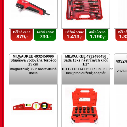
Běžná cena:
Akční cena:
Běžná cena:
Akční cena:
Běžná
879,-
730,-
1.413,-
1.190,-
1.3
MILWAUKEE 4932459096
MILWAUKEE 4932480456
Stupňová vodováha Torpédo
Sada 13ks nástrčných klíčů
4932
25 cm
1/2"
magnetická; 360° nastavitelná
10+12+13+14+15+17+19+21+22+24
zavíra
libela
mm; prodloužení; adaptér