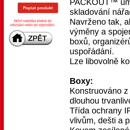
PACKOUT™ umožň
Poptat produkt
skladování nářa
Navrženo tak, a
Akční nabídka platná do
odvolání nebo do vyprodání.
výměny a spojen
boxů, organizér
uspořádání.
Lze libovolně k
Boxy:
Konstruováno z
dlouhou trvanliv
Třída ochrany IP
vlivům, dešti a