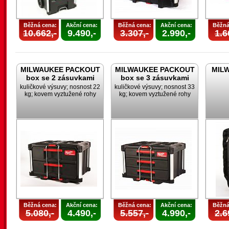
Běžná cena:
Akční cena:
Běžná cena:
Akční cena:
Běžná
10.662,-
9.490,-
3.307,-
2.990,-
1.6
MILWAUKEE PACKOUT
MILWAUKEE PACKOUT
MILW
box se 2 zásuvkami
box se 3 zásuvkami
kuličkové výsuvy; nosnost 22
kuličkové výsuvy; nosnost 33
kg; kovem vyztužené rohy
kg; kovem vyztužené rohy
Běžná cena:
Akční cena:
Běžná cena:
Akční cena:
Běžná
5.080,-
4.490,-
5.557,-
4.990,-
2.6