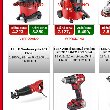
VYPRODÁNO
VYPRODÁNO
Běžná cena:
Akční cena:
Běžná cena:
Akční cena:
Běžná
4.223,-
3.850,-
7.127,-
6.490,-
2.5
VYPRODÁNO
VYPRODÁNO
FLEX Šavlová pila RS
FLEX Aku příklepová vrtačka
FLEX Ak
PD 2G 18.0-EC LD/2.5 Set
PD 2
11-28
18 V; 2x 2,5 Ah Li-Ion; 65 Nm;
18 V; 2
1.100 W; 28 mm; 0 - 2.700 ot.;
1,62 kg; 13mm kov; kufr
2,02
3,6 kg; kufr