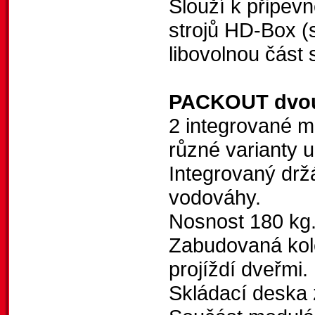
Slouží k připev
strojů HD-Box (
libovolnou čá
PACKOUT dvouk
2 integrované 
různé varianty u
Integrovaný drž
vodováhy.
Nosnost 180 kg
Zabudovaná kol
projíždí dveřmi.
Skládací deska 