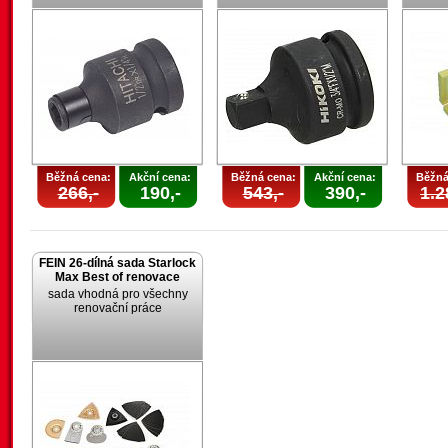
Běžná cena:
Akční cena:
Běžná cena:
Akční cena:
Běžná
266,-
190,-
543,-
390,-
1.2
FEIN 26-dílná sada Starlock
Max Best of renovace
sada vhodná pro všechny
renovační práce