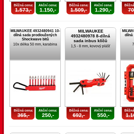
Běžná cena:
Akční cena:
Běžná cena:
Akční cena:
Běžná
1.573,-
1.150,-
1.509,-
1.290,-
70
MILWAUKEE 4932480941 10-
MILWAUKEE
MILWA
dílná sada prodloužených
dílná
4932480978 8-dílná
Shockwave bitů
sada inbus klíčů
10x délka 50 mm, karabina
7
1,5 - 8 mm, kovový plášť
Běžná cena:
Akční cena:
Běžná cena:
Akční cena:
Běžná
365,-
250,-
692,-
550,-
1.1