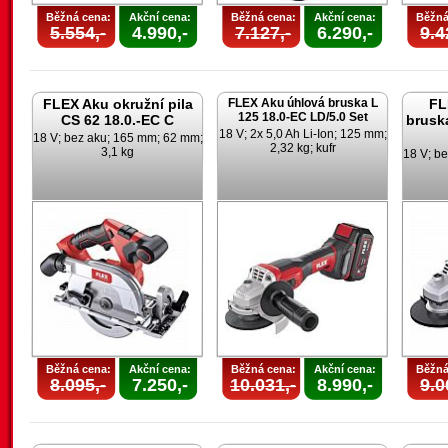
Běžná cena:
Akční cena:
Běžná cena:
Akční cena:
Běžná
5.554,-
4.990,-
7.127,-
6.290,-
9.4
FLEX Aku okružní pila
FLEX Aku úhlová bruska L
FL
125 18.0-EC LD/5.0 Set
CS 62 18.0.-EC C
brusk
18 V; 2x 5,0 Ah Li-Ion; 125 mm;
18 V; bez aku; 165 mm; 62 mm;
2,32 kg; kufr
3,1 kg
18 V; be
Běžná cena:
Akční cena:
Běžná cena:
Akční cena:
Běžná
8.095,-
7.250,-
10.031,-
8.990,-
9.0