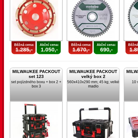
Běžná cena:
Akční cena:
Běžná cena:
Akční cena:
Běžná
1.285,-
1.050,-
1.670,-
690,-
1.8
MILWAUKEE PACKOUT
MILWAUKEE PACKOUT
MILW
set 123
velký box 2
set pojízdného boxu + box 2 +
560x410x290 mm; 45 kg; velké
10 
box 3
madlo