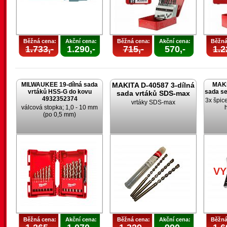
Běžná cena:
Akční cena:
Běžná cena:
Akční cena:
Běžná
1.733,-
1.290,-
715,-
570,-
1.2
MILWAUKEE 19-dílná sada
MAKITA D-40587 3-dílná
MAKI
vrtáků HSS-G do kovu
sada s
sada vrtáků SDS-max
4932352374
3x špic
vrtáky SDS-max
válcová stopka; 1,0 - 10 mm
(po 0,5 mm)
V
Běžná cena:
Akční cena:
Běžná cena:
Akční cena:
Běžná