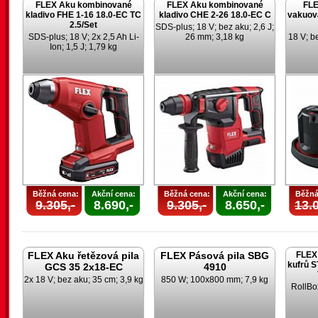
FLEX Aku kombinované
FLEX Aku kombinované
FLE
kladivo FHE 1-16 18.0-EC TC
kladivo CHE 2-26 18.0-EC C
vakuov
2.5/Set
SDS-plus; 18 V; bez aku; 2,6 J;
SDS-plus; 18 V; 2x 2,5 Ah Li-
26 mm; 3,18 kg
18 V; be
Ion; 1,5 J; 1,79 kg
Běžná cena:
Akční cena:
Běžná cena:
Akční cena:
Běžná
9.305,-
8.690,-
9.305,-
8.650,-
13.0
FLEX Aku řetězová pila
FLEX Pásová pila SBG
FLEX 
kufrů 
GCS 35 2x18-EC
4910
2x 18 V; bez aku; 35 cm; 3,9 kg
850 W; 100x800 mm; 7,9 kg
RollBo