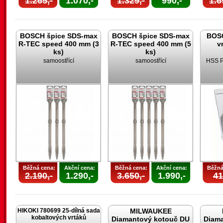
1.265,-
1.070,-
1.329,-
990,-
1.6
BOSCH špice SDS-max
BOSCH špice SDS-max
BOSC
R-TEC speed 400 mm (3
R-TEC speed 400 mm (5
v
ks)
ks)
samoostřící
samoostřící
HSS P
Běžná cena:
Akční cena:
Běžná cena:
Akční cena:
Běžná
2.190,-
1.290,-
3.650,-
1.990,-
41
HIKOKI 780699 25-dílná sada
MILWAUKEE
kobaltových vrtáků
Diamantový kotouč DU
Diam