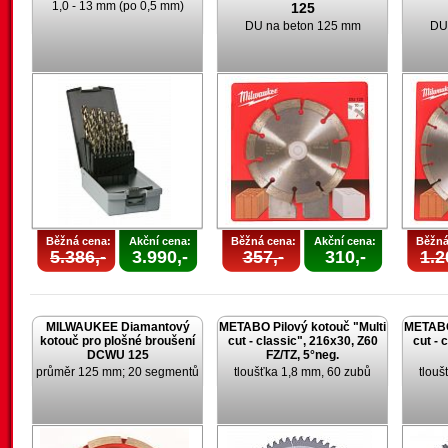
1,0 - 13 mm (po 0,5 mm)
125
DU na beton 125 mm
DU
Běžná cena:
Akční cena:
Běžná cena:
Akční cena:
Běžná
5.386,-
3.990,-
357,-
310,-
1.2
MILWAUKEE Diamantový
METABO Pilový kotouč "Multi
METABO 
kotouč pro plošné broušení
cut - classic", 216x30, Z60
cut - 
DCWU 125
FZ/TZ, 5°neg.
průměr 125 mm; 20 segmentů
tloušťka 1,8 mm, 60 zubů
tlouš