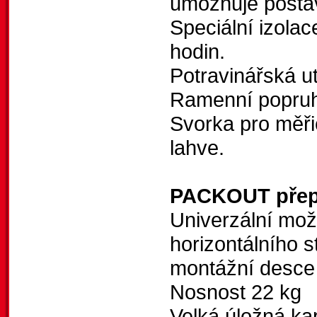
umožňuje posta
Speciální izola
hodin.
Potravinářská u
Ramenní popruh
Svorka pro měři
lahve.
PACKOUT přep
Univerzální možn
horizontálního
montážní des
Nosnost 22 kg
Velká úložná ka