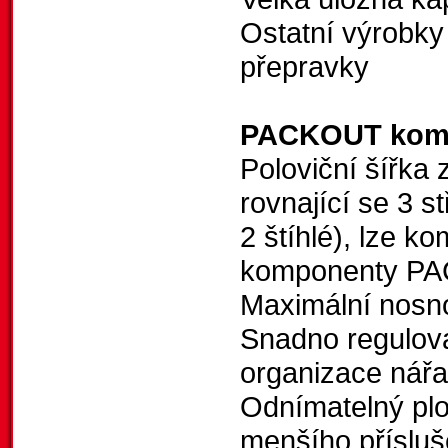
Ostatní výrobk
přepravky
PACKOUT komp
Poloviční šířka
rovnající se 3 
2 štíhlé), lze 
komponenty 
Maximální nosn
Snadno regulova
organizace nářad
Odnímatelný plo
menšího přísluš