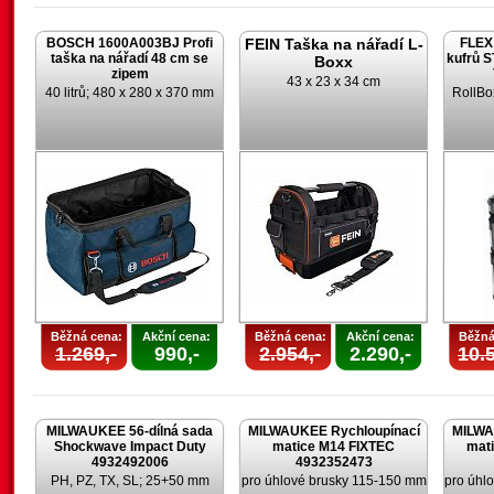
BOSCH 1600A003BJ Profi
FEIN Taška na nářadí L-
FLEX 
taška na nářadí 48 cm se
kufrů 
Boxx
zipem
43 x 23 x 34 cm
40 litrů; 480 x 280 x 370 mm
RollBo
Běžná cena:
Akční cena:
Běžná cena:
Akční cena:
Běžná
1.269,-
990,-
2.954,-
2.290,-
10.5
MILWAUKEE 56-dílná sada
MILWAUKEE Rychloupínací
MILWA
Shockwave Impact Duty
matice M14 FIXTEC
mat
4932492006
4932352473
PH, PZ, TX, SL; 25+50 mm
pro úhlové brusky 115-150 mm
pro úhl