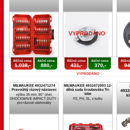
VYPRODÁNO
Běžná cena:
Akční cena:
Běžná cena:
Akční cena:
Běžná
1.038,-
880,-
431,-
370,-
94
VYPRODÁNO
MILWAUKEE 4932471274
MILWAUKEE 4932472003 12-
Pravoúhlý rázový nástavec
dílná sada šroubováku Tri-
4932
lobe
výška 36 mm; 90° úhel,
k
SHOCKWAVE IMPACT DUTY -
PZ, PH, SL, v kufru
pro rázové utahováky