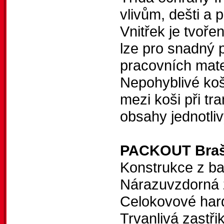
vlivům, dešti a
Vnitřek je tvoře
lze pro snadný 
pracovních mate
Nepohyblivé koš
mezi koši při tr
obsahy jednotli
PACKOUT Brašn
Konstrukce z ba
Nárazuvzdorná 
Celokovové har
Trvanlivá zastři