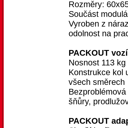
Rozměry: 60x6
Součást modul
Vyroben z náraz
odolnost na prac
PACKOUT vozí
Nosnost 113 kg
Konstrukce kol
všech směrech
Bezproblémová j
šňůry, prodlužo
PACKOUT adap