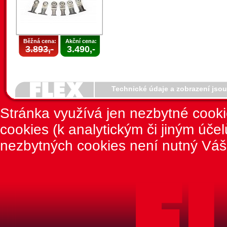
Běžná cena:
Akční cena:
3.893,-
3.490,-
Technické údaje a zobrazení jso
Stránka využívá jen nezbytné cook
cookies (k analytickým či jiným úče
nezbytných cookies není nutný Váš