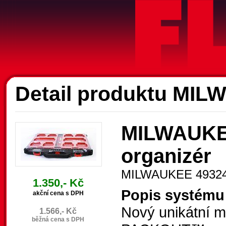
A
Detail produktu MI
MILWAUKE
organizér
MILWAUKEE 4932
1.350,- Kč
Popis systém
akční cena s DPH
Nový unikátní 
1.566,- Kč
běžná cena s DPH