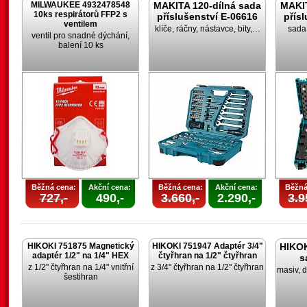
MILWAUKEE 4932478548
MAKITA 120-dílná sada
MAKIT
10ks respirátorů FFP2 s
příslušenství E-06616
přís
ventilem
klíče, ráčny, nástavce, bity,…
sada 
ventil pro snadné dýchání,
balení 10 ks
Běžná cena:
Akční cena:
Běžná cena:
Akční cena:
Běžná
727,-
490,-
3.660,-
2.290,-
3.9
HIKOKI 751875 Magnetický
HIKOKI 751947 Adaptér 3/4"
HIKOK
adaptér 1/2" na 1/4" HEX
čtyřhran na 1/2" čtyřhran
s
z 1/2" čtyřhran na 1/4" vnitřní
z 3/4" čtyřhran na 1/2" čtyřhran
masiv, d
šestihran