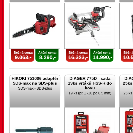
Běžná cena:
Akční cena:
Běžná cena:
Akční cena:
Běžná
9.063,-
8.290,-
16.323,-
14.990,-
10.5
HIKOKI 751006 adaptér
DIAGER 775D - sada
DIA
SDS-max na SDS-plus
19ks vrtáků HSS-R do
25ks
kovu
SDS-max - SDS-plus
19 ks (pr. 1 -10 po 0,5 mm)
25 ks 