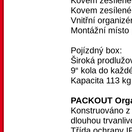
Kovem zesílené 
Kovem zesílené 
Vnitřní organizé
Montážní míst
Pojízdný box:
Široká prodlužov
9“ kola do každ
Kapacita 113 kg
PACKOUT Orga
Konstruováno z
dlouhou trvanliv
Třída ochrany IP