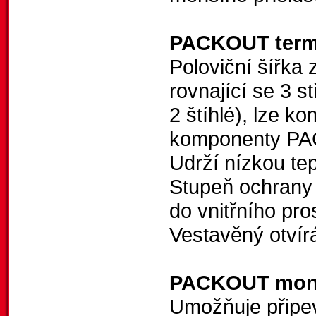
PACKOUT term
Poloviční šířka
rovnající se 3 
2 štíhlé), lze 
komponenty 
Udrží nízkou tep
Stupeň ochrany 
do vnitřního pro
Vestavěný otvírá
PACKOUT mont
Umožňuje přip