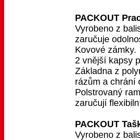
PACKOUT Praco
Vyrobeno z bali
zaručuje odolnos
Kovové zámky.
2 vnější kapsy p
Základna z poly
rázům a chrání 
Polstrovaný rame
zaručují flexibil
PACKOUT Taška
Vyrobeno z balis