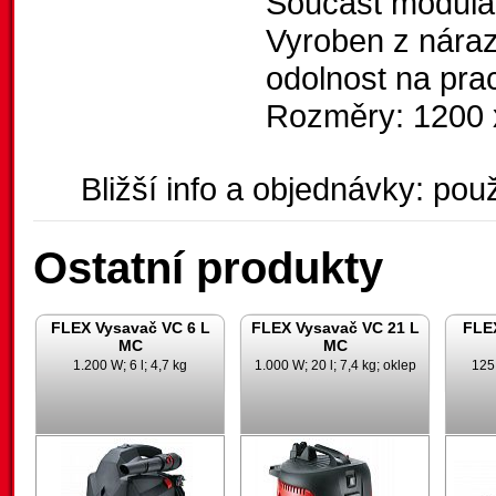
Součást modul
Vyroben z náraz
odolnost na prac
Rozměry: 1200 
Bližší info a objednávky: použ
Ostatní produkty
FLEX Vysavač VC 6 L
FLEX Vysavač VC 21 L
FLE
MC
MC
1.200 W; 6 l; 4,7 kg
1.000 W; 20 l; 7,4 kg; oklep
125