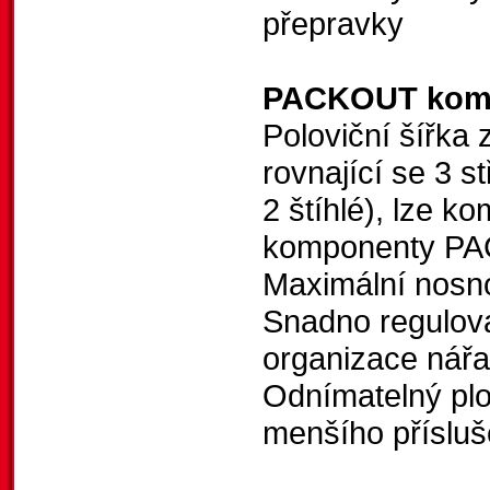
přepravky
PACKOUT komp
Poloviční šířka
rovnající se 3 
2 štíhlé), lze 
komponenty 
Maximální nosn
Snadno regulova
organizace nářad
Odnímatelný plo
menšího přísluš