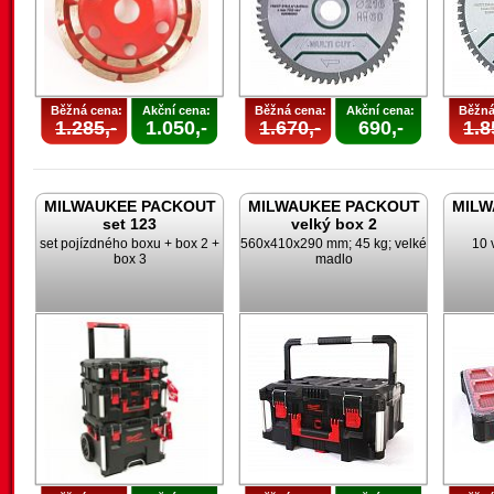
Běžná cena:
Akční cena:
Běžná cena:
Akční cena:
Běžná
1.285,-
1.050,-
1.670,-
690,-
1.8
MILWAUKEE PACKOUT
MILWAUKEE PACKOUT
MILW
set 123
velký box 2
set pojízdného boxu + box 2 +
560x410x290 mm; 45 kg; velké
10 
box 3
madlo