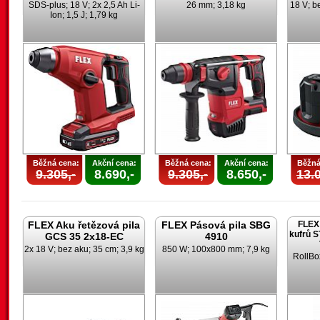
SDS-plus; 18 V; 2x 2,5 Ah Li-
26 mm; 3,18 kg
18 V; be
Ion; 1,5 J; 1,79 kg
Běžná cena:
Akční cena:
Běžná cena:
Akční cena:
Běžná
9.305,-
8.690,-
9.305,-
8.650,-
13.0
FLEX Aku řetězová pila
FLEX Pásová pila SBG
FLEX 
kufrů 
GCS 35 2x18-EC
4910
2x 18 V; bez aku; 35 cm; 3,9 kg
850 W; 100x800 mm; 7,9 kg
RollBo