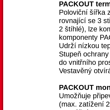
PACKOUT term
Poloviční šířka
rovnající se 3 
2 štíhlé), lze 
komponenty 
Udrží nízkou tep
Stupeň ochrany 
do vnitřního pro
Vestavěný otvírá
PACKOUT mont
Umožňuje přip
(max. zatížení 2