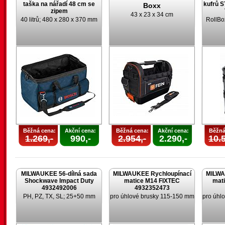
taška na nářadí 48 cm se
kufrů 
Boxx
zipem
43 x 23 x 34 cm
40 litrů; 480 x 280 x 370 mm
RollBo
Běžná cena:
Akční cena:
Běžná cena:
Akční cena:
Běžná
1.269,-
990,-
2.954,-
2.290,-
10.5
MILWAUKEE 56-dílná sada
MILWAUKEE Rychloupínací
MILWA
Shockwave Impact Duty
matice M14 FIXTEC
mat
4932492006
4932352473
PH, PZ, TX, SL; 25+50 mm
pro úhlové brusky 115-150 mm
pro úhl