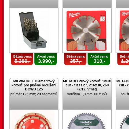
Běžná cena:
Akční cena:
Běžná cena:
Akční cena:
Běžná
5.386,-
3.990,-
357,-
310,-
1.2
MILWAUKEE Diamantový
METABO Pilový kotouč "Multi
METABO 
kotouč pro plošné broušení
cut - classic", 216x30, Z60
cut - 
DCWU 125
FZ/TZ, 5°neg.
průměr 125 mm; 20 segmentů
tloušťka 1,8 mm, 60 zubů
tlouš