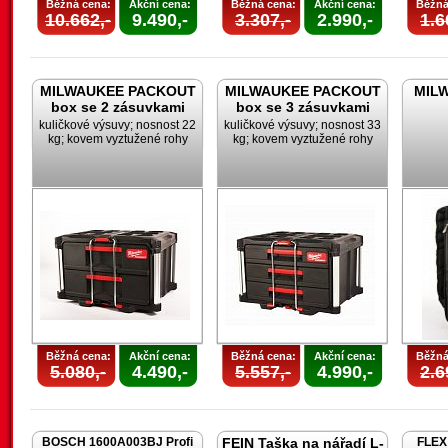
Běžná cena:
Akční cena:
Běžná cena:
Akční cena:
Běžná
10.662,-
9.490,-
3.307,-
2.990,-
1.6
MILWAUKEE PACKOUT
MILWAUKEE PACKOUT
MILW
box se 2 zásuvkami
box se 3 zásuvkami
kuličkové výsuvy; nosnost 22
kuličkové výsuvy; nosnost 33
kg; kovem vyztužené rohy
kg; kovem vyztužené rohy
Běžná cena:
Akční cena:
Běžná cena:
Akční cena:
Běžná
5.080,-
4.490,-
5.557,-
4.990,-
2.6
BOSCH 1600A003BJ Profi
FEIN Taška na nářadí L-
FLEX 