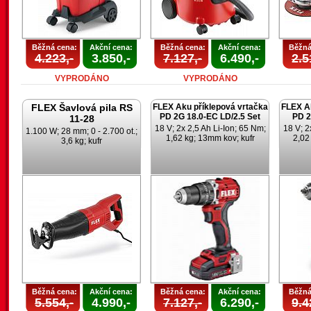
Běžná cena:
Akční cena:
Běžná cena:
Akční cena:
Běžná
4.223,-
3.850,-
7.127,-
6.490,-
2.5
VYPRODÁNO
VYPRODÁNO
FLEX Šavlová pila RS
FLEX Aku příklepová vrtačka
FLEX Ak
PD 2G 18.0-EC LD/2.5 Set
PD 2
11-28
18 V; 2x 2,5 Ah Li-Ion; 65 Nm;
18 V; 2
1.100 W; 28 mm; 0 - 2.700 ot.;
1,62 kg; 13mm kov; kufr
2,02
3,6 kg; kufr
Běžná cena:
Akční cena:
Běžná cena:
Akční cena:
Běžná
5.554,-
4.990,-
7.127,-
6.290,-
9.4