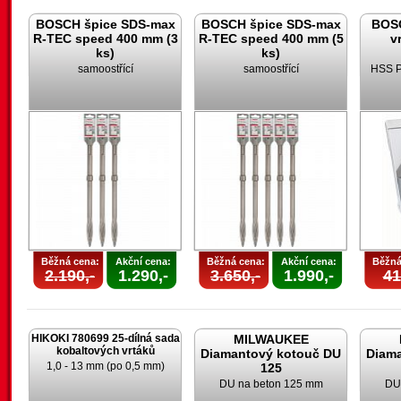
BOSCH špice SDS-max
BOSCH špice SDS-max
BOSC
R-TEC speed 400 mm (3
R-TEC speed 400 mm (5
v
ks)
ks)
samoostřící
samoostřící
HSS P
Běžná cena:
Akční cena:
Běžná cena:
Akční cena:
Běžná
2.190,-
1.290,-
3.650,-
1.990,-
41
HIKOKI 780699 25-dílná sada
MILWAUKEE
kobaltových vrtáků
Diamantový kotouč DU
Diam
1,0 - 13 mm (po 0,5 mm)
125
DU na beton 125 mm
DU