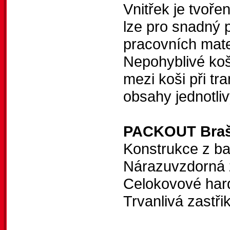
Vnitřek je tvoře
lze pro snadný 
pracovních mate
Nepohyblivé koš
mezi koši při tr
obsahy jednotli
PACKOUT Brašn
Konstrukce z ba
Nárazuvzdorná 
Celokovové har
Trvanlivá zastři