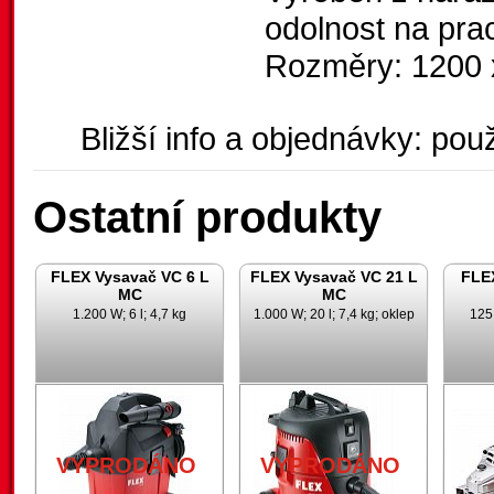
odolnost na prac
Rozměry: 1200 
Bližší info a objednávky: použ
Ostatní produkty
FLEX Vysavač VC 6 L
FLEX Vysavač VC 21 L
FLE
MC
MC
1.200 W; 6 l; 4,7 kg
1.000 W; 20 l; 7,4 kg; oklep
125
VYPRODÁNO
VYPRODÁNO