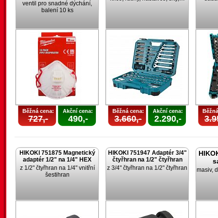
ventil pro snadné dýchání,
balení 10 ks
Běžná cena:
Akční cena:
Běžná cena:
Akční cena:
Běžná
727,-
490,-
3.660,-
2.290,-
3.9
HIKOKI 751875 Magnetický
HIKOKI 751947 Adaptér 3/4"
HIKOK
adaptér 1/2" na 1/4" HEX
čtyřhran na 1/2" čtyřhran
s
z 1/2" čtyřhran na 1/4" vnitřní
z 3/4" čtyřhran na 1/2" čtyřhran
masiv, d
šestihran