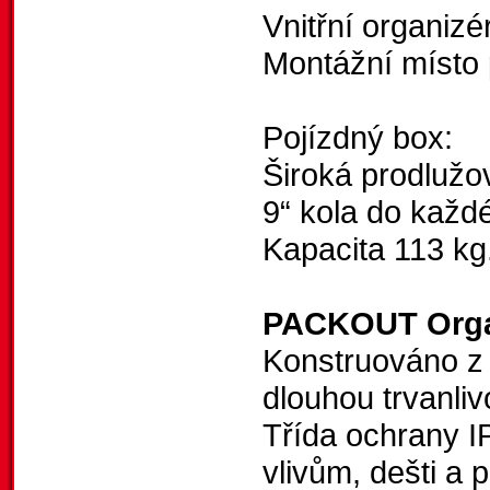
Vnitřní organizé
Montážní míst
Pojízdný box:
Široká prodlužov
9“ kola do každ
Kapacita 113 kg
PACKOUT Orga
Konstruováno z
dlouhou trvanliv
Třída ochrany IP
vlivům, dešti a