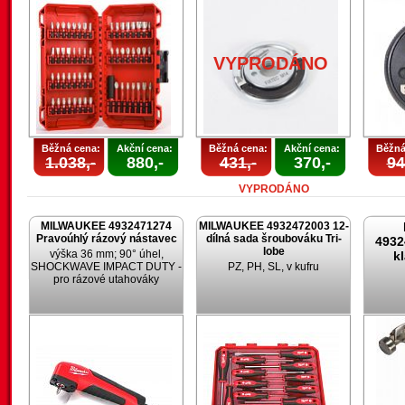
VYPRODÁNO
Běžná cena:
Akční cena:
Běžná cena:
Akční cena:
Běžná
1.038,-
880,-
431,-
370,-
94
VYPRODÁNO
MILWAUKEE 4932471274
MILWAUKEE 4932472003 12-
Pravoúhlý rázový nástavec
dílná sada šroubováku Tri-
4932
lobe
výška 36 mm; 90° úhel,
k
SHOCKWAVE IMPACT DUTY -
PZ, PH, SL, v kufru
pro rázové utahováky