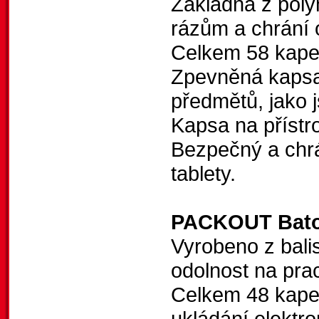
Základna z poly
rázům a chrání 
Celkem 58 kape
Zpevněná kapsa
předmětů, jako j
Kapsa na přístr
Bezpečný a chrá
tablety.
PACKOUT Bat
Vyrobeno z balis
odolnost na prac
Celkem 48 kapes,
ukládání elektro