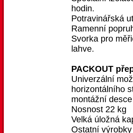
hodin.
Potravinářská u
Ramenní popruh
Svorka pro měři
lahve.
PACKOUT přep
Univerzální možn
horizontálního
montážní des
Nosnost 22 kg
Velká úložná ka
Ostatní výrobk