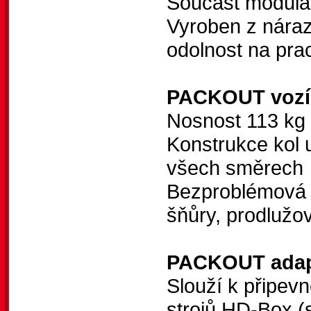
Součást modul
Vyroben z náraz
odolnost na prac
PACKOUT vozí
Nosnost 113 kg
Konstrukce kol
všech směrech
Bezproblémová j
šňůry, prodlužo
PACKOUT adap
Slouží k připev
strojů HD-Box (