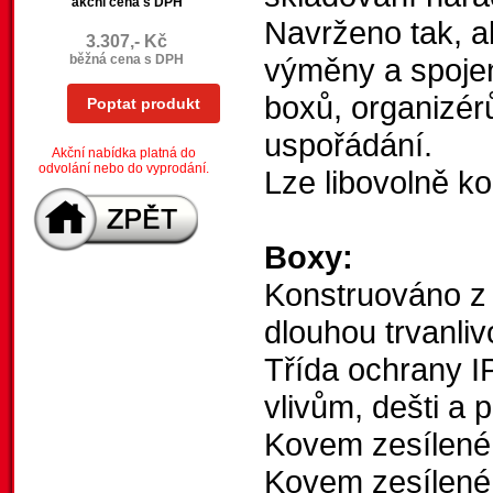
akční cena s DPH
Navrženo tak, a
3.307,- Kč
běžná cena s DPH
výměny a spojen
boxů, organizér
Poptat produkt
uspořádání.
Akční nabídka platná do
odvolání nebo do vyprodání.
Lze libovolně k
Boxy:
Konstruováno z
dlouhou trvanliv
Třída ochrany IP
vlivům, dešti a
Kovem zesílené 
Kovem zesílené 