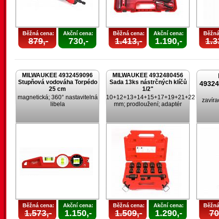
Běžná cena:
Akční cena:
Běžná cena:
Akční cena:
Běžná
879,-
730,-
1.413,-
1.190,-
1.3
MILWAUKEE 4932459096
MILWAUKEE 4932480456
Stupňová vodováha Torpédo
Sada 13ks nástrčných klíčů
4932
25 cm
1/2"
magnetická; 360° nastavitelná
10+12+13+14+15+17+19+21+22+24
zavíra
libela
mm; prodloužení; adaptér
Běžná cena:
Akční cena:
Běžná cena:
Akční cena:
Běžná
1.573,-
1.150,-
1.509,-
1.290,-
70