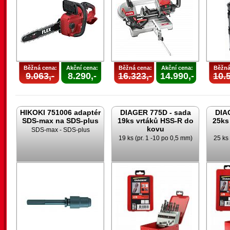
Běžná cena:
Akční cena:
Běžná cena:
Akční cena:
Běžná
9.063,-
8.290,-
16.323,-
14.990,-
10.5
HIKOKI 751006 adaptér
DIAGER 775D - sada
DIA
SDS-max na SDS-plus
19ks vrtáků HSS-R do
25ks
kovu
SDS-max - SDS-plus
19 ks (pr. 1 -10 po 0,5 mm)
25 ks 