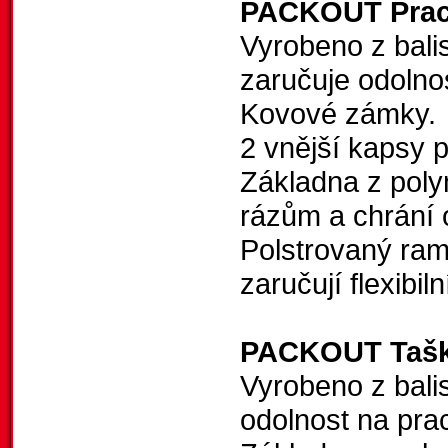
PACKOUT Praco
Vyrobeno z bali
zaručuje odolnos
Kovové zámky.
2 vnější kapsy p
Základna z poly
rázům a chrání 
Polstrovaný rame
zaručují flexibil
PACKOUT Taška
Vyrobeno z balis
odolnost na prac