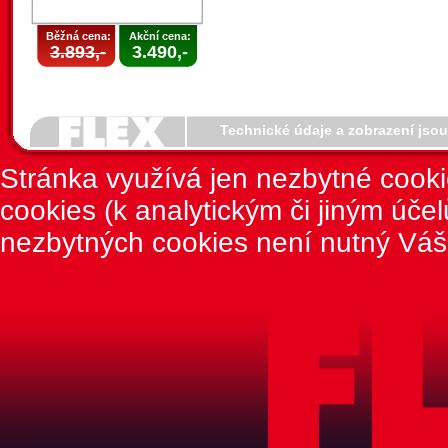
Běžná cena:
Akční cena:
3.893,-
3.490,-
Technické údaje a zobrazení jso
Stránka využívá jen nezbytné cook
cookies (k analytickým či jiným úče
nezbytných cookies není nutný Váš