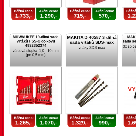
Běžná cena:
Akční cena:
Běžná cena:
Akční cena:
Běžná
1.733,-
1.290,-
715,-
570,-
1.2
MILWAUKEE 19-dílná sada
MAKITA D-40587 3-dílná
MAKI
vrtáků HSS-G do kovu
sada s
sada vrtáků SDS-max
4932352374
3x špic
vrtáky SDS-max
válcová stopka; 1,0 - 10 mm
(po 0,5 mm)
V
Běžná cena:
Akční cena:
Běžná cena:
Akční cena:
Běžná
1.265,-
1.070,-
1.329,-
990,-
1.6