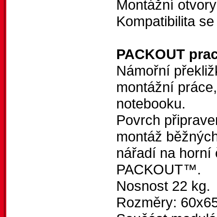
Montážní otvory
Kompatibilita 
PACKOUT prac
Námořní překliž
montážní práce,
notebooku.
Povrch připrav
montáž běžných 
nářadí na horní
PACKOUT™.
Nosnost 22 kg.
Rozměry: 60x6