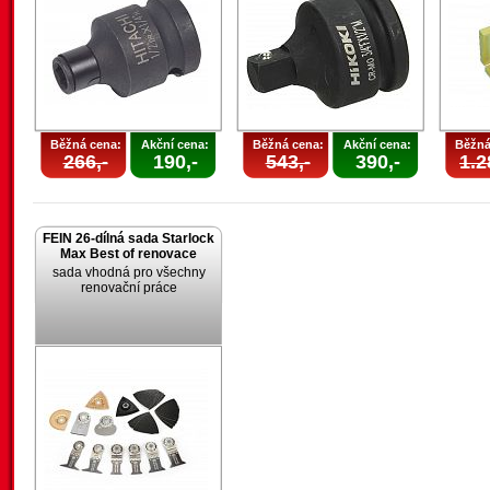
Běžná cena:
Akční cena:
Běžná cena:
Akční cena:
Běžná
266,-
190,-
543,-
390,-
1.2
FEIN 26-dílná sada Starlock
Max Best of renovace
sada vhodná pro všechny
renovační práce