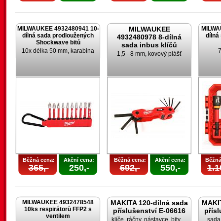
MILWAUKEE 4932480941 10-
MILWAUKEE
MILWA
dílná sada prodloužených
dílná
4932480978 8-dílná
Shockwave bitů
sada inbus klíčů
10x délka 50 mm, karabina
7
1,5 - 8 mm, kovový plášť
Běžná cena:
Akční cena:
Běžná cena:
Akční cena:
Běžná
365,-
250,-
692,-
550,-
1.1
MILWAUKEE 4932478548
MAKITA 120-dílná sada
MAKIT
10ks respirátorů FFP2 s
příslušenství E-06616
přís
ventilem
klíče, ráčny, nástavce, bity,…
sada 