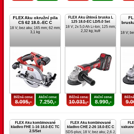
FLEX Aku okružní pila
FLEX Aku úhlová bruska L
FL
125 18.0-EC LD/5.0 Set
CS 62 18.0.-EC C
brusk
18 V; 2x 5,0 Ah Li-Ion; 125 mm;
18 V; bez aku; 165 mm; 62 mm;
2,32 kg; kufr
3,1 kg
18 V; be
Běžná cena:
Akční cena:
Běžná cena:
Akční cena:
Běžná
8.095,-
7.250,-
10.031,-
8.990,-
9.0
FLEX Aku kombinované
FLEX Aku kombinované
FLE
kladivo FHE 1-16 18.0-EC TC
kladivo CHE 2-26 18.0-EC C
vakuov
2.5/Set
SDS-plus; 18 V; bez aku; 2,6 J;