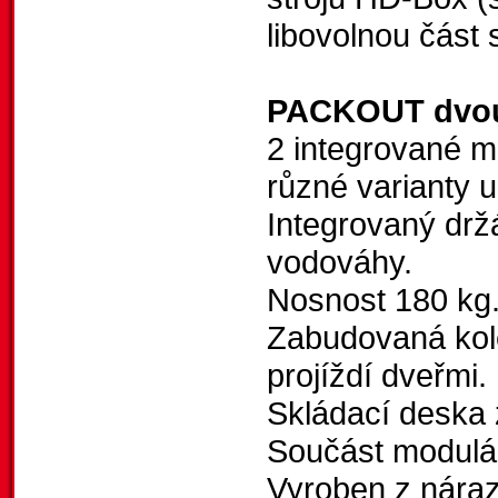
libovolnou čá
PACKOUT dvouk
2 integrované 
různé varianty u
Integrovaný drž
vodováhy.
Nosnost 180 kg
Zabudovaná kol
projíždí dveřmi.
Skládací deska 
Součást modul
Vyroben z náraz