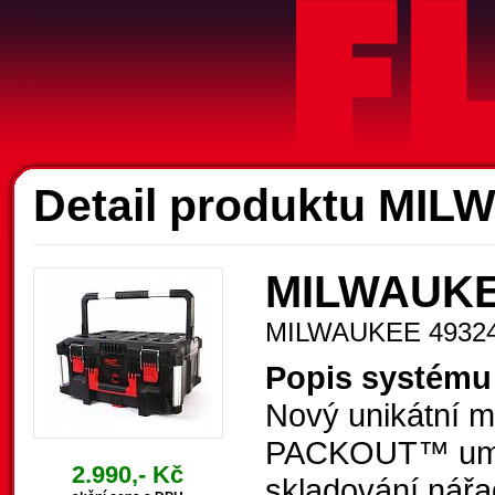
A
Detail produktu MI
MILWAUKE
MILWAUKEE 4932
Popis systém
Nový unikátní 
PACKOUT™ umožň
2.990,- Kč
skladování nářa