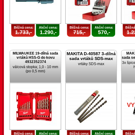
Běžná cena:
Akční cena:
Běžná cena:
Akční cena:
Běžná
1.733,-
1.290,-
715,-
570,-
1.2
MILWAUKEE 19-dílná sada
MAKITA D-40587 3-dílná
MAKI
vrtáků HSS-G do kovu
sada s
sada vrtáků SDS-max
4932352374
3x špic
vrtáky SDS-max
válcová stopka; 1,0 - 10 mm
(po 0,5 mm)
V
Běžná cena:
Akční cena:
Běžná cena:
Akční cena:
Běžná