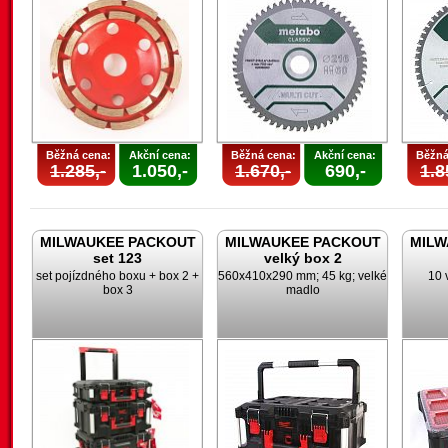
Běžná cena:
Akční cena:
Běžná cena:
Akční cena:
Běžná
1.285,-
1.050,-
1.670,-
690,-
1.8
MILWAUKEE PACKOUT
MILWAUKEE PACKOUT
MILW
set 123
velký box 2
set pojízdného boxu + box 2 +
560x410x290 mm; 45 kg; velké
10 
box 3
madlo