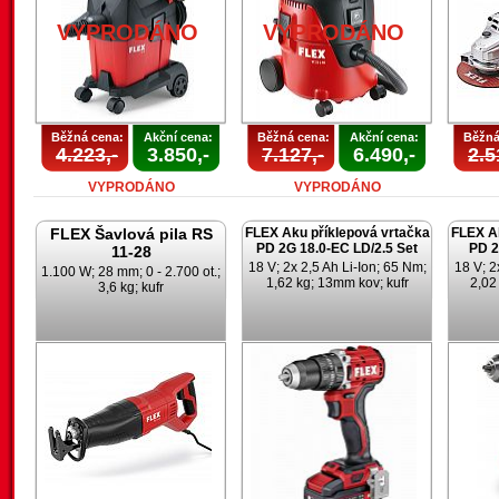
VYPRODÁNO
VYPRODÁNO
Běžná cena:
Akční cena:
Běžná cena:
Akční cena:
Běžná
4.223,-
3.850,-
7.127,-
6.490,-
2.5
VYPRODÁNO
VYPRODÁNO
FLEX Šavlová pila RS
FLEX Aku příklepová vrtačka
FLEX Ak
PD 2G 18.0-EC LD/2.5 Set
PD 2
11-28
18 V; 2x 2,5 Ah Li-Ion; 65 Nm;
18 V; 2
1.100 W; 28 mm; 0 - 2.700 ot.;
1,62 kg; 13mm kov; kufr
2,02
3,6 kg; kufr