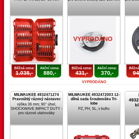
VYPRODÁNO
Běžná cena:
Akční cena:
Běžná cena:
Akční cena:
Běžná
1.038,-
880,-
431,-
370,-
94
VYPRODÁNO
MILWAUKEE 4932471274
MILWAUKEE 4932472003 12-
Pravoúhlý rázový nástavec
dílná sada šroubováku Tri-
4932
lobe
výška 36 mm; 90° úhel,
k
SHOCKWAVE IMPACT DUTY -
PZ, PH, SL, v kufru
pro rázové utahováky