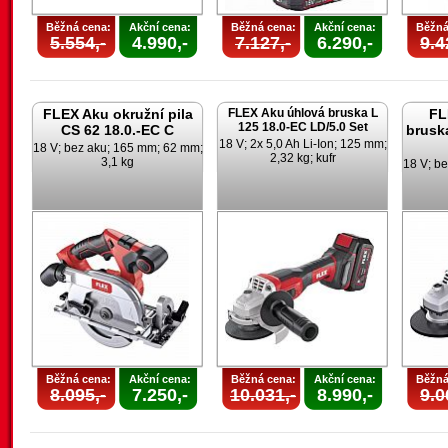
Běžná cena:
Akční cena:
Běžná cena:
Akční cena:
Běžná
5.554,-
4.990,-
7.127,-
6.290,-
9.4
FLEX Aku okružní pila
FLEX Aku úhlová bruska L
FL
125 18.0-EC LD/5.0 Set
CS 62 18.0.-EC C
brusk
18 V; 2x 5,0 Ah Li-Ion; 125 mm;
18 V; bez aku; 165 mm; 62 mm;
2,32 kg; kufr
3,1 kg
18 V; be
Běžná cena:
Akční cena:
Běžná cena:
Akční cena:
Běžná
8.095,-
7.250,-
10.031,-
8.990,-
9.0