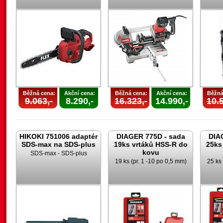
Běžná cena:
Akční cena:
Běžná cena:
Akční cena:
Běžná
9.063,-
8.290,-
16.323,-
14.990,-
10.5
HIKOKI 751006 adaptér
DIAGER 775D - sada
DIA
SDS-max na SDS-plus
19ks vrtáků HSS-R do
25ks
kovu
SDS-max - SDS-plus
19 ks (pr. 1 -10 po 0,5 mm)
25 ks 