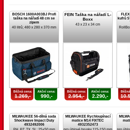
BOSCH 1600A003BJ Profi
FEIN Taška na nářadí L-
FLEX 
taška na nářadí 48 cm se
kufrů 
Boxx
zipem
43 x 23 x 34 cm
40 litrů; 480 x 280 x 370 mm
RollBo
Běžná cena:
Akční cena:
Běžná cena:
Akční cena:
Běžná
1.269,-
990,-
2.954,-
2.290,-
10.5
MILWAUKEE 56-dílná sada
MILWAUKEE Rychloupínací
MILWA
Shockwave Impact Duty
matice M14 FIXTEC
mat
4932492006
4932352473
PH, PZ, TX, SL; 25+50 mm
pro úhlové brusky 115-150 mm
pro úhl