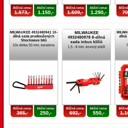
Běžná cena:
Akční cena:
Běžná cena:
Akční cena:
Běžná
1.573,-
1.150,-
1.509,-
1.290,-
70
MILWAUKEE 4932480941 10-
MILWAUKEE
MILWA
dílná sada prodloužených
dílná
4932480978 8-dílná
Shockwave bitů
sada inbus klíčů
10x délka 50 mm, karabina
7
1,5 - 8 mm, kovový plášť
Běžná cena:
Akční cena:
Běžná cena:
Akční cena:
Běžná
365,-
250,-
692,-
550,-
1.1