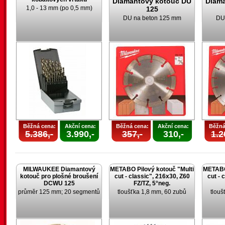
Diamantový kotouč DU
Diam
1,0 - 13 mm (po 0,5 mm)
125
DU na beton 125 mm
DU
Běžná cena:
Akční cena:
Běžná cena:
Akční cena:
Běžná
5.386,-
3.990,-
357,-
310,-
1.2
MILWAUKEE Diamantový
METABO Pilový kotouč "Multi
METABO 
kotouč pro plošné broušení
cut - classic", 216x30, Z60
cut - 
DCWU 125
FZ/TZ, 5°neg.
průměr 125 mm; 20 segmentů
tloušťka 1,8 mm, 60 zubů
tlouš