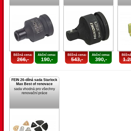
Běžná cena:
Akční cena:
Běžná cena:
Akční cena:
Běžná
266,-
190,-
543,-
390,-
1.2
FEIN 26-dílná sada Starlock
Max Best of renovace
sada vhodná pro všechny
renovační práce