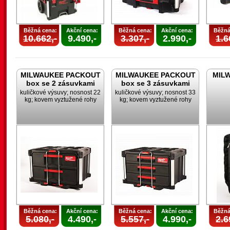
Běžná cena:
Akční cena:
Běžná cena:
Akční cena:
Běžná
10.662,-
9.490,-
3.307,-
2.990,-
1.6
MILWAUKEE PACKOUT
MILWAUKEE PACKOUT
MILW
box se 2 zásuvkami
box se 3 zásuvkami
kuličkové výsuvy; nosnost 22
kuličkové výsuvy; nosnost 33
kg; kovem vyztužené rohy
kg; kovem vyztužené rohy
Běžná cena:
Akční cena:
Běžná cena:
Akční cena:
Běžná
5.080,-
4.490,-
5.557,-
4.990,-
2.6