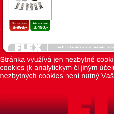
Běžná cena:
Akční cena:
3.893,-
3.490,-
Technické údaje a zobrazení jso
Stránka využívá jen nezbytné cook
cookies (k analytickým či jiným úče
nezbytných cookies není nutný Váš