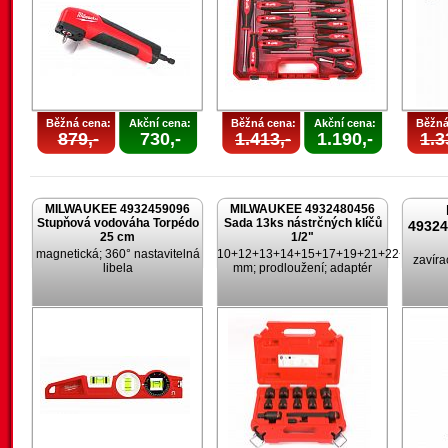
Běžná cena:
Akční cena:
Běžná cena:
Akční cena:
Běžná
879,-
730,-
1.413,-
1.190,-
1.3
MILWAUKEE 4932459096
MILWAUKEE 4932480456
Stupňová vodováha Torpédo
Sada 13ks nástrčných klíčů
4932
25 cm
1/2"
magnetická; 360° nastavitelná
10+12+13+14+15+17+19+21+22+24
zavíra
libela
mm; prodloužení; adaptér