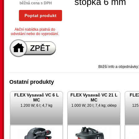
stopka 6 mm
běžná cena s DPH
Poptat produkt
Akční nabídka platná do
odvolání nebo do vyprodání.
Bližší info a objednávky:
Ostatní produkty
FLEX Vysavač VC 6 L
FLEX Vysavač VC 21 L
FLE
MC
MC
1.200 W; 6 l; 4,7 kg
1.000 W; 20 l; 7,4 kg; oklep
125