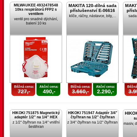
MILWAUKEE 4932478548
MAKITA 120-dílná sada
MAKIT
10ks respirátorů FFP2 s
příslušenství E-06616
přís
ventilem
klíče, ráčny, nástavce, bity,…
sada 
ventil pro snadné dýchání,
balení 10 ks
Běžná cena:
Akční cena:
Běžná cena:
Akční cena:
Běžná
727,-
490,-
3.660,-
2.290,-
3.9
HIKOKI 751875 Magnetický
HIKOKI 751947 Adaptér 3/4"
HIKOK
adaptér 1/2" na 1/4" HEX
čtyřhran na 1/2" čtyřhran
s
z 1/2" čtyřhran na 1/4" vnitřní
z 3/4" čtyřhran na 1/2" čtyřhran
masiv, d
šestihran