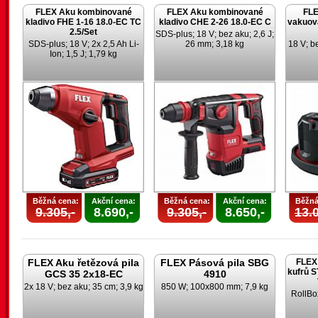
FLEX Aku kombinované
FLEX Aku kombinované
FLE
kladivo FHE 1-16 18.0-EC TC
kladivo CHE 2-26 18.0-EC C
vakuov
2.5/Set
SDS-plus; 18 V; bez aku; 2,6 J;
SDS-plus; 18 V; 2x 2,5 Ah Li-
26 mm; 3,18 kg
18 V; be
Ion; 1,5 J; 1,79 kg
Běžná cena:
Akční cena:
Běžná cena:
Akční cena:
Běžná
9.305,-
8.690,-
9.305,-
8.650,-
13.0
FLEX Aku řetězová pila
FLEX Pásová pila SBG
FLEX 
kufrů 
GCS 35 2x18-EC
4910
2x 18 V; bez aku; 35 cm; 3,9 kg
850 W; 100x800 mm; 7,9 kg
RollBo