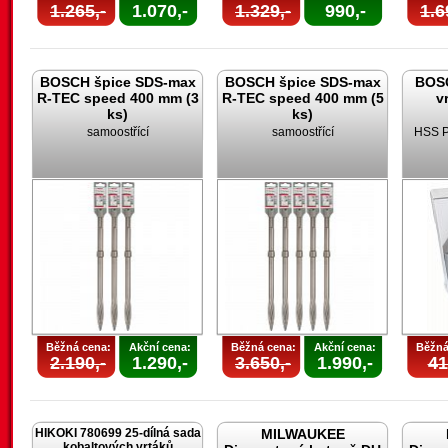
1.265,-
1.070,-
1.329,-
990,-
1.6
BOSCH špice SDS-max
BOSCH špice SDS-max
BOSC
R-TEC speed 400 mm (3
R-TEC speed 400 mm (5
v
ks)
ks)
samoostřící
samoostřící
HSS P
Běžná cena:
Akční cena:
Běžná cena:
Akční cena:
Běžná
2.190,-
1.290,-
3.650,-
1.990,-
41
HIKOKI 780699 25-dílná sada
MILWAUKEE
kobaltových vrtáků