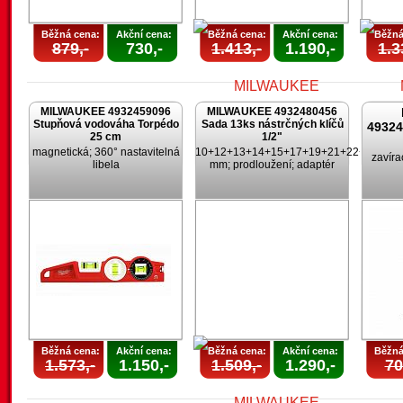
Běžná cena:
Akční cena:
Běžná cena:
Akční cena:
Běžná
879,-
730,-
1.413,-
1.190,-
1.3
MILWAUKEE 4932459096
MILWAUKEE 4932480456
Stupňová vodováha Torpédo
Sada 13ks nástrčných klíčů
4932
25 cm
1/2"
magnetická; 360° nastavitelná
10+12+13+14+15+17+19+21+22+24
zavíra
libela
mm; prodloužení; adaptér
Běžná cena:
Akční cena:
Běžná cena:
Akční cena:
Běžná
1.573,-
1.150,-
1.509,-
1.290,-
70