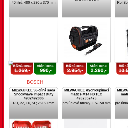
40 litrů; 480 x 280 x 370 mm
RollBo
Běžná cena:
Akční cena:
Běžná cena:
Akční cena:
Běžná
1.269,-
990,-
2.954,-
2.290,-
10.5
MILWAUKEE 56-dílná sada
MILWAUKEE Rychloupínací
MILWA
Shockwave Impact Duty
matice M14 FIXTEC
mat
4932492006
4932352473
PH, PZ, TX, SL; 25+50 mm
pro úhlové brusky 115-150 mm
pro úhl