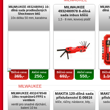
MILWAUKEE 4932480941 10-
MILWAUKEE
MILWA
dílná sada prodloužených
dílná
4932480978 8-dílná
Shockwave bitů
sada inbus klíčů
10x délka 50 mm, karabina
7
1,5 - 8 mm, kovový plášť
Běžná cena:
Akční cena:
Běžná cena:
Akční cena:
Běžná
365,-
250,-
692,-
550,-
1.1
MILWAUKEE 4932478548
MAKITA 120-dílná sada
MAKIT
10ks respirátorů FFP2 s
příslušenství E-06616
přís
ventilem
klíče, ráčny, nástavce, bity,…
sada 
ventil pro snadné dýchání,
balení 10 ks