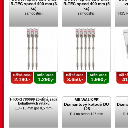
R-TEC speed 400 mm (3
R-TEC speed 400 mm (5
v
ks)
ks)
samoostřící
samoostřící
HSS P
Běžná cena:
Akční cena:
Běžná cena:
Akční cena:
Běžná
2.190,-
1.290,-
3.650,-
1.990,-
41
HIKOKI 780699 25-dílná sada
MILWAUKEE
kobaltových vrtáků
Diamantový kotouč DU
Diam
1,0 - 13 mm (po 0,5 mm)
125
DU na beton 125 mm
DU