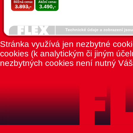
Běžná cena:
Akční cena:
3.893,-
3.490,-
Technické údaje a zobrazení jso
Stránka využívá jen nezbytné cook
cookies (k analytickým či jiným úče
nezbytných cookies není nutný Váš