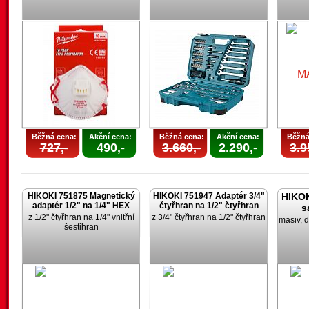
Běžná cena:
Akční cena:
Běžná cena:
Akční cena:
Běžná
727,-
490,-
3.660,-
2.290,-
3.9
HIKOKI 751875 Magnetický
HIKOKI 751947 Adaptér 3/4"
HIKOK
adaptér 1/2" na 1/4" HEX
čtyřhran na 1/2" čtyřhran
s
z 1/2" čtyřhran na 1/4" vnitřní
z 3/4" čtyřhran na 1/2" čtyřhran
masiv, d
šestihran