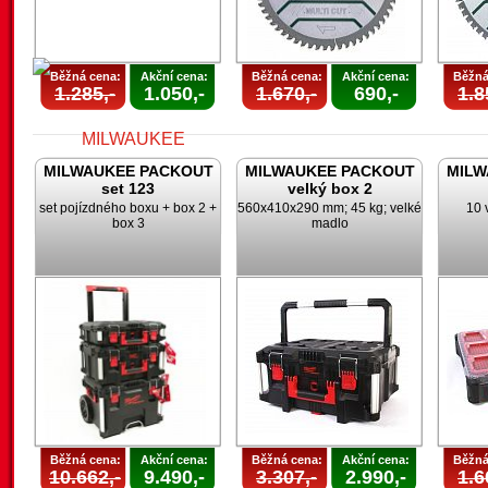
Běžná cena:
Akční cena:
Běžná cena:
Akční cena:
Běžná
1.285,-
1.050,-
1.670,-
690,-
1.8
MILWAUKEE PACKOUT
MILWAUKEE PACKOUT
MILW
set 123
velký box 2
set pojízdného boxu + box 2 +
560x410x290 mm; 45 kg; velké
10 
box 3
madlo
Běžná cena:
Akční cena:
Běžná cena:
Akční cena:
Běžná
10.662,-
9.490,-
3.307,-
2.990,-
1.6