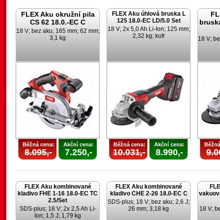
FLEX Aku okružní pila
FLEX Aku úhlová bruska L
FL
125 18.0-EC LD/5.0 Set
CS 62 18.0.-EC C
brusk
18 V; 2x 5,0 Ah Li-Ion; 125 mm;
18 V; bez aku; 165 mm; 62 mm;
2,32 kg; kufr
3,1 kg
18 V; be
Běžná cena:
Akční cena:
Běžná cena:
Akční cena:
Běžná
8.095,-
7.250,-
10.031,-
8.990,-
9.0
FLEX Aku kombinované
FLEX Aku kombinované
FLE
kladivo FHE 1-16 18.0-EC TC
kladivo CHE 2-26 18.0-EC C
vakuov
2.5/Set
SDS-plus; 18 V; bez aku; 2,6 J;
SDS-plus; 18 V; 2x 2,5 Ah Li-
26 mm; 3,18 kg
18 V; be
Ion; 1,5 J; 1,79 kg