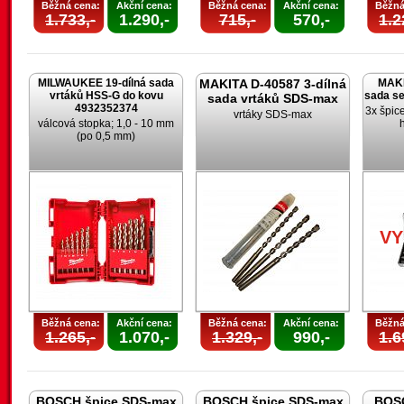
Běžná cena:
Akční cena:
Běžná cena:
Akční cena:
Běžná
1.733,-
1.290,-
715,-
570,-
1.2
MILWAUKEE 19-dílná sada
MAKITA D-40587 3-dílná
MAKI
vrtáků HSS-G do kovu
sada s
sada vrtáků SDS-max
4932352374
3x špic
vrtáky SDS-max
válcová stopka; 1,0 - 10 mm
(po 0,5 mm)
V
Běžná cena:
Akční cena:
Běžná cena:
Akční cena:
Běžná
1.265,-
1.070,-
1.329,-
990,-
1.6
BOSCH špice SDS-max
BOSCH špice SDS-max
BOSC