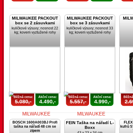
MILWAUKEE PACKOUT
MILWAUKEE PACKOUT
MILW
box se 2 zásuvkami
box se 3 zásuvkami
kuličkové výsuvy; nosnost 22
kuličkové výsuvy; nosnost 33
kg; kovem vyztužené rohy
kg; kovem vyztužené rohy
Běžná cena:
Akční cena:
Běžná cena:
Akční cena:
Běžná
5.080,-
4.490,-
5.557,-
4.990,-
2.6
BOSCH 1600A003BJ Profi
FEIN Taška na nářadí L-
FLEX 
taška na nářadí 48 cm se
kufrů 
Boxx
zipem
43 x 23 x 34 cm