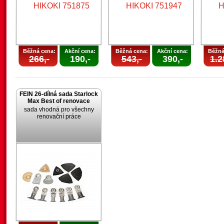
Běžná cena:
Akční cena:
Běžná cena:
Akční cena:
Běžná
266,-
190,-
543,-
390,-
1.2
FEIN 26-dílná sada Starlock
Max Best of renovace
sada vhodná pro všechny
renovační práce