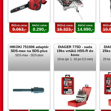
Běžná cena:
Akční cena:
Běžná cena:
Akční cena:
Běžná
9.063,-
8.290,-
16.323,-
14.990,-
10.5
HIKOKI 751006 adaptér
DIAGER 775D - sada
DIA
SDS-max na SDS-plus
19ks vrtáků HSS-R do
25ks
kovu
SDS-max - SDS-plus
19 ks (pr. 1 -10 po 0,5 mm)
25 ks 