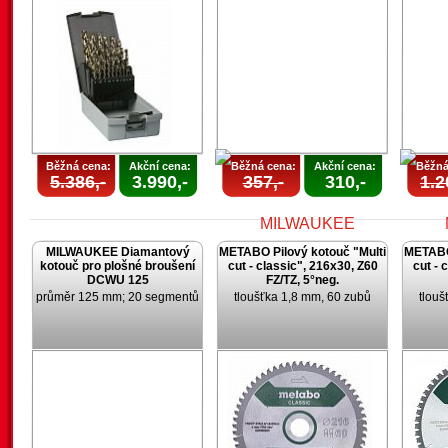
Běžná cena:
Akční cena:
Běžná cena:
Akční cena:
Běžná
5.386,-
3.990,-
357,-
310,-
1.2
MILWAUKEE Diamantový
METABO Pilový kotouč "Multi
METABO 
kotouč pro plošné broušení
cut - classic", 216x30, Z60
cut - 
DCWU 125
FZ/TZ, 5°neg.
průměr 125 mm; 20 segmentů
tloušťka 1,8 mm, 60 zubů
tlouš