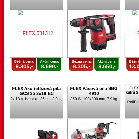
Běžná cena:
Akční cena:
Běžná cena:
Akční cena:
Běžná
9.305,-
8.690,-
9.305,-
8.650,-
13.0
FLEX Aku řetězová pila
FLEX Pásová pila SBG
FLEX 
kufrů 
GCS 35 2x18-EC
4910
2x 18 V; bez aku; 35 cm; 3,9 kg
850 W; 100x800 mm; 7,9 kg
RollBo