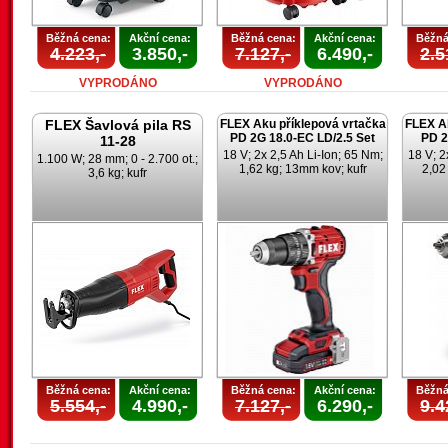
Běžná cena:
Akční cena:
Běžná cena:
Akční cena:
Běžná
4.223,-
3.850,-
7.127,-
6.490,-
2.5
VYPRODÁNO
VYPRODÁNO
FLEX Šavlová pila RS
FLEX Aku příklepová vrtačka
FLEX Ak
PD 2G 18.0-EC LD/2.5 Set
PD 2
11-28
18 V; 2x 2,5 Ah Li-Ion; 65 Nm;
18 V; 2
1.100 W; 28 mm; 0 - 2.700 ot.;
1,62 kg; 13mm kov; kufr
2,02
3,6 kg; kufr
Běžná cena:
Akční cena:
Běžná cena:
Akční cena:
Běžná
5.554,-
4.990,-
7.127,-
6.290,-
9.4