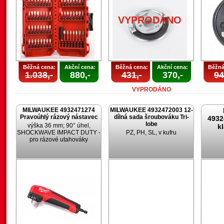
VYPRODÁNO
Běžná cena:
Akční cena:
Běžná cena:
Akční cena:
Běžná
1.038,-
880,-
431,-
370,-
94
VYPRODÁNO
MILWAUKEE 4932471274
MILWAUKEE 4932472003 12-
Pravoúhlý rázový nástavec
dílná sada šroubováku Tri-
4932
lobe
výška 36 mm; 90° úhel,
k
SHOCKWAVE IMPACT DUTY -
PZ, PH, SL, v kufru
pro rázové utahováky