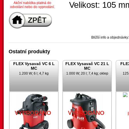
Velikost: 105 m
Akční nabídka platná do
odvolání nebo do vyprodání.
Bližší info a objednávky:
Ostatní produkty
FLEX Vysavač VC 6 L
FLEX Vysavač VC 21 L
FLE
MC
MC
1.200 W; 6 l; 4,7 kg
1.000 W; 20 l; 7,4 kg; oklep
125
VYPRODÁNO
VYPRODÁNO