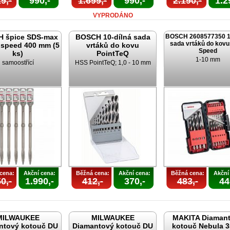
9,-
990,-
1.699,-
990,-
2.190,-
1.2
VYPRODÁNO
 špice SDS-max
BOSCH 10-dílná sada
BOSCH 2608577350 18
sada vrtáků do kovu
speed 400 mm (5
vrtáků do kovu
Speed
ks)
PointTeQ
1-10 mm
samoostřící
HSS PointTeQ; 1,0 - 10 mm
cena:
Akční cena:
Běžná cena:
Akční cena:
Běžná cena:
Akční
0,-
1.990,-
412,-
370,-
483,-
44
MILWAUKEE
MILWAUKEE
MAKITA Diaman
ntový kotouč DU
Diamantový kotouč DU
kotouč Nebula 3