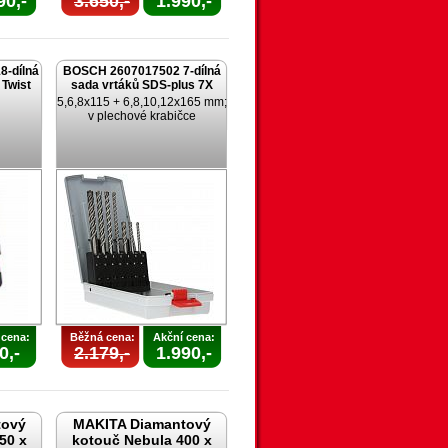
90,-
3.650,-
1.990,-
-dílná
BOSCH 2607017502 7-dílná
 Twist
sada vrtáků SDS-plus 7X
5,6,8x115 + 6,8,10,12x165 mm;
v plechové krabičce
 cena:
Běžná cena:
Akční cena:
0,-
2.179,-
1.990,-
tový
MAKITA Diamantový
50 x
kotouč Nebula 400 x