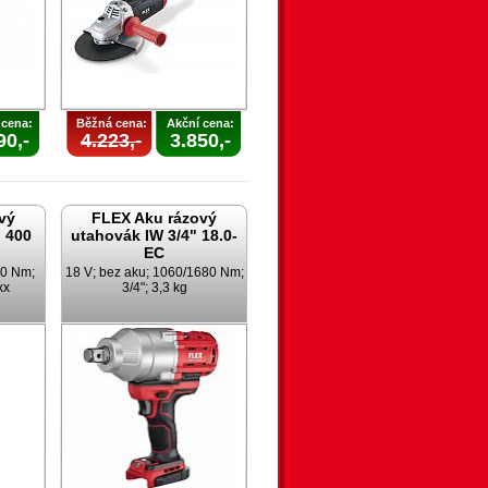
 cena:
Běžná cena:
Akční cena:
90,-
4.223,-
3.850,-
vý
FLEX Aku rázový
 400
utahovák IW 3/4" 18.0-
EC
00 Nm;
18 V; bez aku; 1060/1680 Nm;
xx
3/4"; 3,3 kg