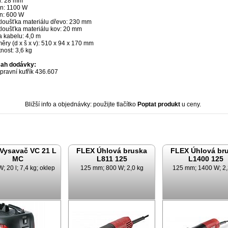
h: 28 mm
on: 1100 W
n: 600 W
tloušťka materiálu dřevo: 230 mm
tloušťka materiálu kov: 20 mm
a kabelu: 4,0 m
ry (d x š x v): 510 x 94 x 170 mm
nost: 3,6 kg
ah dodávky:
pravní kufřík 436.607
Bližší info a objednávky: použijte tlačítko
Poptat produkt
u ceny.
Vysavač VC 21 L
FLEX Úhlová bruska
FLEX Úhlová br
MC
L811 125
L1400 125
; 20 l; 7,4 kg; oklep
125 mm; 800 W; 2,0 kg
125 mm; 1400 W; 2,