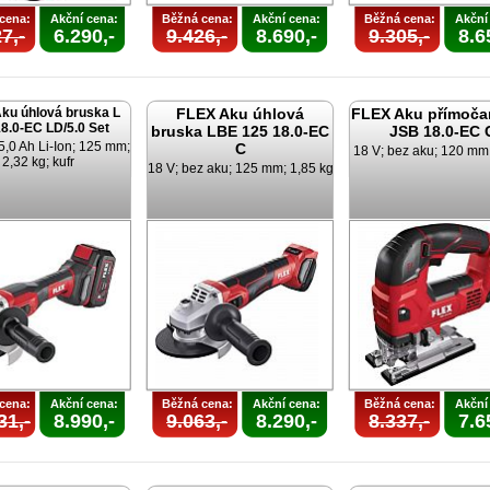
cena:
Akční cena:
Běžná cena:
Akční cena:
Běžná cena:
Akční
7,-
6.290,-
9.426,-
8.690,-
9.305,-
8.6
ku úhlová bruska L
FLEX Aku úhlová
FLEX Aku přímočar
8.0-EC LD/5.0 Set
bruska LBE 125 18.0-EC
JSB 18.0-EC 
5,0 Ah Li-Ion; 125 mm;
C
18 V; bez aku; 120 mm;
2,32 kg; kufr
18 V; bez aku; 125 mm; 1,85 kg
cena:
Akční cena:
Běžná cena:
Akční cena:
Běžná cena:
Akční
31,-
8.990,-
9.063,-
8.290,-
8.337,-
7.6