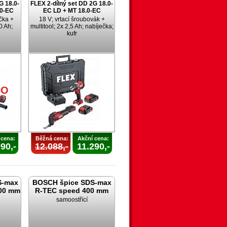
G 18.0-
FLEX 2-dílný set DD 2G 18.0-
.0-EC
EC LD + MT 18.0-EC
čka +
18 V; vrtací šroubovák +
0 Ah;
multitool; 2x 2,5 Ah; nabíječka;
kufr
NO
 cena:
Běžná cena:
Akční cena:
90,-
12.088,-
11.290,-
S-max
BOSCH špice SDS-max
00 mm
R-TEC speed 400 mm
samoostřící