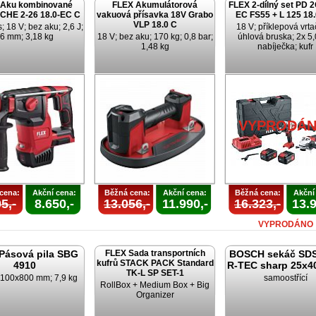
 Aku kombinované
FLEX Akumulátorová
FLEX 2-dílný set PD 2
 CHE 2-26 18.0-EC C
vakuová přísavka 18V Grabo
EC FS55 + L 125 18
VLP 18.0 C
 18 V; bez aku; 2,6 J;
18 V; příklepová vrta
6 mm; 3,18 kg
18 V; bez aku; 170 kg; 0,8 bar;
úhlová bruska; 2x 5,
1,48 kg
nabíječka; kufr
VYPRODÁ
cena:
Akční cena:
Běžná cena:
Akční cena:
Běžná cena:
Akční
5,-
8.650,-
13.056,-
11.990,-
16.323,-
13.9
VYPRODÁNO
Pásová pila SBG
FLEX Sada transportních
BOSCH sekáč SD
kufrů STACK PACK Standard
4910
R-TEC sharp 25x4
TK-L SP SET-1
 100x800 mm; 7,9 kg
samoostřící
RollBox + Medium Box + Big
Organizer