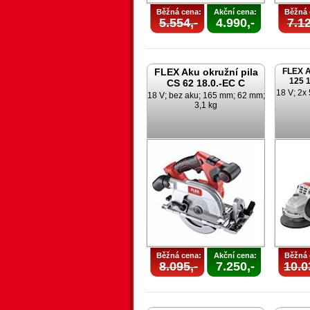
Běžná cena:
Akční cena:
Běžná 
5.554,-
4.990,-
7.12
FLEX Aku okružní pila
FLEX A
125 1
CS 62 18.0.-EC C
18 V; 2x 
18 V; bez aku; 165 mm; 62 mm;
3,1 kg
Běžná cena:
Akční cena:
Běžná 
8.095,-
7.250,-
10.0