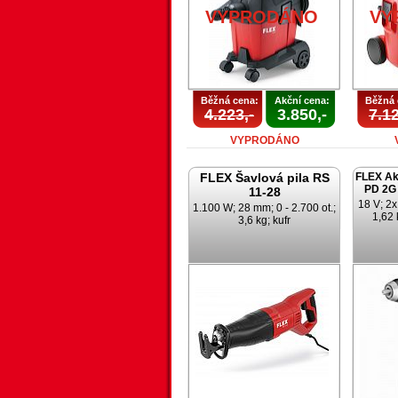
VYPRODÁNO
VY
Běžná cena:
Akční cena:
Běžná 
4.223,-
3.850,-
7.12
VYPRODÁNO
FLEX Šavlová pila RS
FLEX Ak
PD 2G 
11-28
18 V; 2x
1.100 W; 28 mm; 0 - 2.700 ot.;
1,62 
3,6 kg; kufr