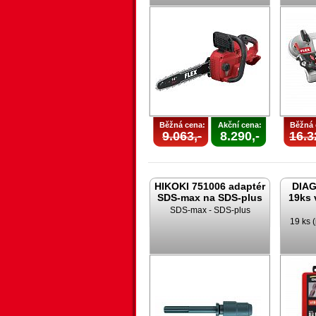
Běžná cena:
Akční cena:
Běžná 
9.063,-
8.290,-
16.3
HIKOKI 751006 adaptér
DIAG
SDS-max na SDS-plus
19ks 
SDS-max - SDS-plus
19 ks (