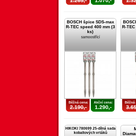
1.265,-
1.070,-
1.32
BOSCH špice SDS-max
BOSCH
R-TEC speed 400 mm (3
R-TEC 
ks)
samoostřící
Běžná cena:
Akční cena:
Běžná 
2.190,-
1.290,-
3.65
HIKOKI 780699 25-dílná sada
kobaltových vrtáků
Diama