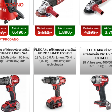
PRODÁNO
cena:
Akční cena:
Běžná cena:
Akční cena:
Běžná cena:
Akční
7,-
6.490,-
2.512,-
1.890,-
4.193,-
3.7
VYPRODÁNO
u příklepová vrtačka
FLEX Aku příklepová vrtačka
FLEX Aku rázo
18.0-EC LD/2.5 Set
PD 2G 18.0-EC FS55BC
utahovák IW 1/2"
 2,5 Ah Li-Ion; 65 Nm;
18 V; 2x 5,0 Ah Li-Ion; 75 Nm;
18.0-EC
kg; 13mm kov; kufr
2,02 kg; 13mm kov; kufr;
18 V; bez aku; 400/6
rychlobrzda
1/2"; 1,2 kg; L-Bo