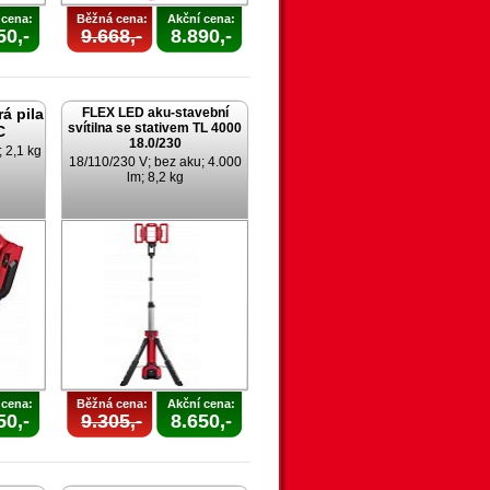
 cena:
Běžná cena:
Akční cena:
50,-
9.668,-
8.890,-
á pila
FLEX LED aku-stavební
svítilna se stativem TL 4000
C
18.0/230
 2,1 kg
18/110/230 V; bez aku; 4.000
lm; 8,2 kg
 cena:
Běžná cena:
Akční cena:
50,-
9.305,-
8.650,-