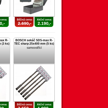
 cena:
Běžná cena:
Akční cena:
0,-
2.690,-
2.190,-
ax R-
BOSCH sekáč SDS-max R-
 (3 ks)
TEC sharp 25x400 mm (5 ks)
samoostřící
 cena:
Běžná cena:
Akční cena: