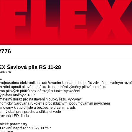
Akce Flex
2776
X Šavlová pila RS 11-28
 432776
s:
dvojnásobná elektronika: s udržováním konstantního počtu zdvihů, pozvolným rozb
rzální upnutí pilového plátku: k usnadnění výměny pilového plátku
a pilových plátků bez nástrojů s funkcí vyskočení
ý plátek otočný o 180°
matelný doraz pro nastavení hloubky řezu, výkyvný
nomicky tvarovaná rukojeť s protiskluzným, pogumovaným povrchem
ovaný kryt pro jisté a bezpečné držení nářadí.
nný obal proti prachu a stříkající vodě
grovaná LED dioda
nické parametry:
t zdvihů naprázdno: 0-2700 /min