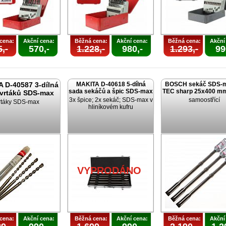
cena:
Akční cena:
Běžná cena:
Akční cena:
Běžná cena:
Akční
,-
570,-
1.228,-
980,-
1.293,-
99
 D-40587 3-dílná
MAKITA D-40618 5-dílná
BOSCH sekáč SDS-m
sada sekáčů a špic SDS-max
TEC sharp 25x400 mm
 vrtáků SDS-max
3x špice; 2x sekáč; SDS-max v
samoostřící
rtáky SDS-max
hliníkovém kufru
VYPRODÁNO
cena:
Akční cena:
Běžná cena:
Akční cena:
Běžná cena:
Akční