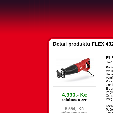
Detail produktu FLEX 43
FLE
FLEX
Popi
VV- 
Unive
Výměn
Pilov
Odní
Ergo
Pogum
4.990,- Kč
Ochra
Inte
akční cena s DPH
Tech
5.554,- Kč
Poče