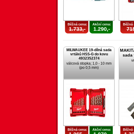
Běžná cena:
Akční cena:
Běžná 
1.733,-
1.290,-
715
MILWAUKEE 19-dílná sada
MAKITA
vrtáků HSS-G do kovu
sada
4932352374
v
válcová stopka; 1,0 - 10 mm
(po 0,5 mm)
Běžná cena:
Akční cena:
Běžná 