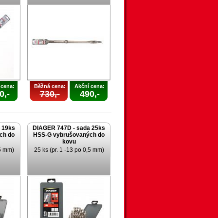
 cena:
Běžná cena:
Akční cena:
0,-
730,-
490,-
 19ks
DIAGER 747D - sada 25ks
ch do
HSS-G vybrušovaných do
kovu
,5 mm)
25 ks (pr. 1 -13 po 0,5 mm)