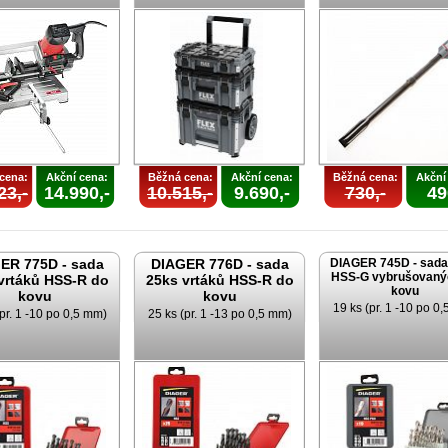
cena:
Akční cena:
Běžná cena:
Akční cena:
Běžná cena:
Akční
23,-
14.990,-
10.515,-
9.690,-
730,-
49
ER 775D - sada
DIAGER 776D - sada
DIAGER 745D - sada
HSS-G vybrušovaný
vrtáků HSS-R do
25ks vrtáků HSS-R do
kovu
kovu
kovu
19 ks (pr. 1 -10 po 0
pr. 1 -10 po 0,5 mm)
25 ks (pr. 1 -13 po 0,5 mm)