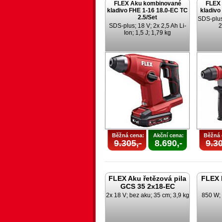
FLEX Aku kombinované
FLEX
kladivo FHE 1-16 18.0-EC TC
kladivo
2.5/Set
SDS-plus;
SDS-plus; 18 V; 2x 2,5 Ah Li-
2
Ion; 1,5 J; 1,79 kg
Běžná cena:
Akční cena:
Běžná 
9.305,-
8.690,-
9.30
FLEX Aku řetězová pila
FLEX 
GCS 35 2x18-EC
2x 18 V; bez aku; 35 cm; 3,9 kg
850 W;