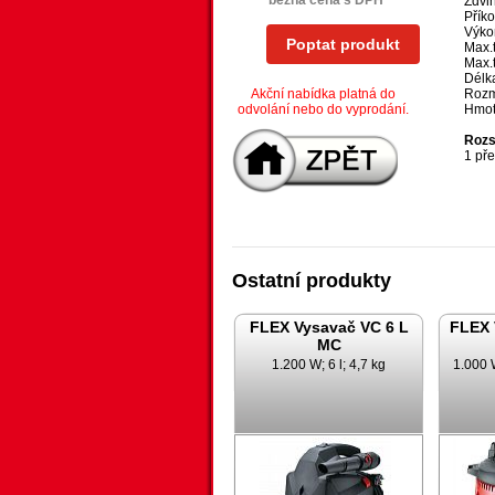
běžná cena s DPH
Zdvi
Přík
Výko
Poptat produkt
Max.
Max.
Délk
Akční nabídka platná do
Rozmě
odvolání nebo do vyprodání.
Hmot
Rozs
1 pře
Ostatní produkty
FLEX Vysavač VC 6 L
FLEX 
MC
1.200 W; 6 l; 4,7 kg
1.000 W